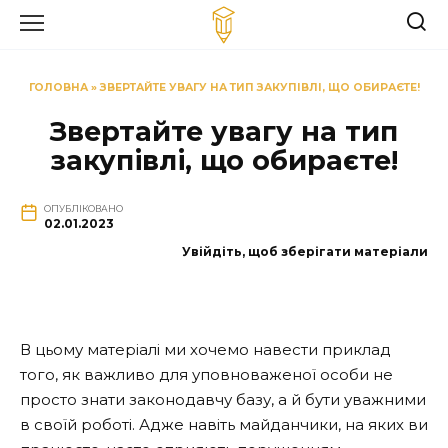
Перейти
до
вмісту
ГОЛОВНА
»
ЗВЕРТАЙТЕ УВАГУ НА ТИП ЗАКУПІВЛІ, ЩО ОБИРАЄТЕ!
Звертайте увагу на тип
закупівлі, що обираєте!
ОПУБЛІКОВАНО
02.01.2023
Увійдіть, щоб зберігати матеріали
В цьому матеріалі ми хочемо навести приклад
того, як важливо для уповноваженої особи не
просто знати законодавчу базу, а й бути уважними
в своїй роботі. Адже навіть майданчики, на яких ви