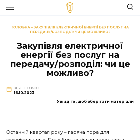
Перейти
до
вмісту
ГОЛОВНА
»
ЗАКУПІВЛЯ ЕЛЕКТРИЧНОЇ ЕНЕРГІЇ БЕЗ ПОСЛУГ НА
ПЕРЕДАЧУ/РОЗПОДІЛ: ЧИ ЦЕ МОЖЛИВО?
Закупівля електричної
енергії без послуг на
передачу/розподіл: чи це
можливо?
ОПУБЛІКОВАНО
16.10.2023
Увійдіть, щоб зберігати матеріали
Останній квартал року – гаряча пора для
закупівельників. Потрібно не тільки виконувати