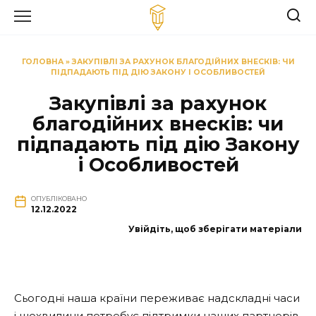
Перейти
до
вмісту
ГОЛОВНА
»
ЗАКУПІВЛІ ЗА РАХУНОК БЛАГОДІЙНИХ ВНЕСКІВ: ЧИ
ПІДПАДАЮТЬ ПІД ДІЮ ЗАКОНУ І ОСОБЛИВОСТЕЙ
Закупівлі за рахунок
благодійних внесків: чи
підпадають під дію Закону
і Особливостей
ОПУБЛІКОВАНО
12.12.2022
Увійдіть, щоб зберігати матеріали
Сьогодні наша країни переживає надскладні часи
і щохвилини потребує підтримки наших партнерів,