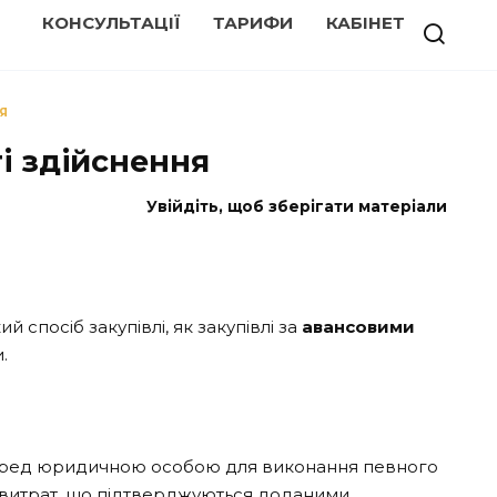
КОНСУЛЬТАЦІЇ
ТАРИФИ
КАБІНЕТ
Я
ті здійснення
Увійдіть, щоб зберігати матеріали
 спосіб закупівлі, як закупівлі за
авансовими
.
наперед юридичною особою для виконання певного
х витрат, що підтверджуються доданими