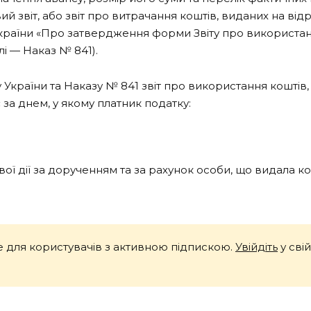
звіт, або звіт про витрачання коштів, виданих на відр
раїни «Про затвердження форми Звіту про використання 
лі — Наказ № 841).
 України та Наказу № 841 звіт про використання коштів,
 за днем, у якому платник податку:
 дії за дорученням та за рахунок особи, що видала кош
 для користувачів з активною підпискою.
Увійдіть
у сві