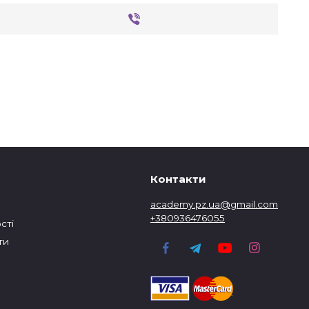
Контакти
academy.pz.ua@gmail.com
+380936476055
сті
ти