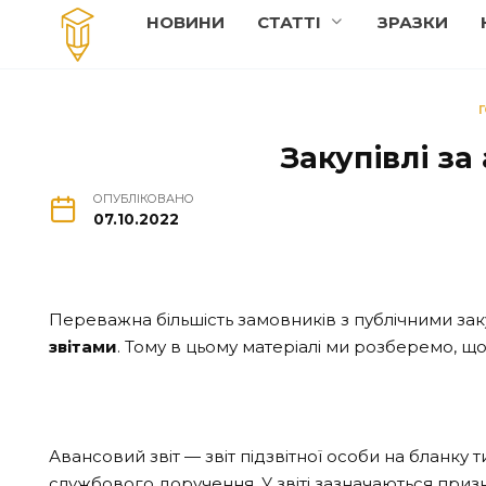
Перейти
НОВИНИ
СТАТТI
ЗРАЗКИ
до
вмісту
Закупівлі за
ОПУБЛІКОВАНО
07.10.2022
Переважна більшість замовників з публічними закуп
звітами
. Тому в цьому матеріалі ми розберемо, що
Авансовий звіт — звіт підзвітної особи на блан
службового доручення. У звіті зазначаються приз