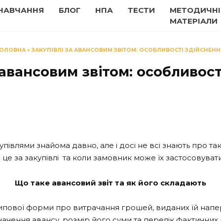
НАВЧАННЯ
БЛОГ
НПА
ТЕСТИ
МЕТОДИЧНІ
МАТЕРІАЛИ
ГОЛОВНА
»
ЗАКУПІВЛІ ЗА АВАНСОВИМ ЗВІТОМ: ОСОБЛИВОСТІ ЗДІЙСНЕНН
 авансовим звітом: особливос
івлями знайома давно, але і досі не всі знають про такий
 це за закупівлі та коли замовник може їх застосовувати
Що таке авансовий звіт та як його складають
ку типової форми про витрачання грошей, виданих їй 
начення авансу, розмір його суми та перелік фактични