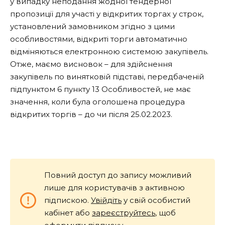
у випадку неподання жодної тендерної
пропозиції для участі у відкритих торгах у строк,
установлений замовником згідно з цими
особливостями, відкриті торги автоматично
відміняються електронною системою закупівель.
Отже, маємо висновок – для здійснення
закупівель по винятковій підставі, передбаченій
підпунктом 6 пункту 13 Особливостей, не має
значення, коли була оголошена процедура
відкритих торгів – до чи після 25.02.2023.
Повний доступ до запису можливий
лише для користувачів з активною
підпискою.
Увійдіть
у свій особистий
кабінет або
зареєструйтесь
, щоб