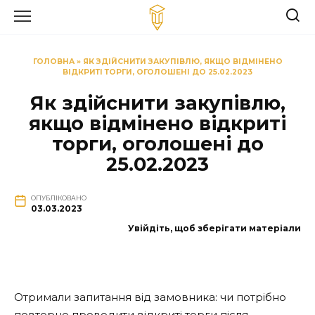
Перейти
до
вмісту
ГОЛОВНА
»
ЯК ЗДІЙСНИТИ ЗАКУПІВЛЮ, ЯКЩО ВІДМІНЕНО
ВІДКРИТІ ТОРГИ, ОГОЛОШЕНІ ДО 25.02.2023
Як здійснити закупівлю,
якщо відмінено відкриті
торги, оголошені до
25.02.2023
ОПУБЛІКОВАНО
03.03.2023
Увійдіть, щоб зберігати матеріали
Отримали запитання від замовника: чи потрібно
повторно проводити відкриті торги після