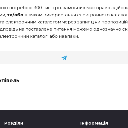
ічною потребою 300 тис. грн. замовник має право здійс
ми,
та/або
шляхом використання електронного каталогу д
а електронним каталогом через запит ціни пропозицій,
 у відповідь на поставлене питання можемо однозначно 
з електронний каталог, або навпаки.
упівель
Розділи
Інформація