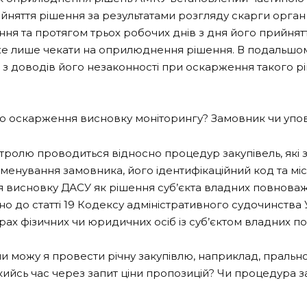
йняття рішення за результатами розгляду скарги орган
ня та протягом трьох робочих днів з дня його прийнят
може лише чекати на оприлюднення рішення. В подальш
 з доводів його незаконності при оскарження такого р
до оскарження висновку моніторингу? Замовник чи уп
нтролю проводиться відносно процедур закупівель, які 
йменування замовника, його ідентифікаційний код та м
висновку ДАСУ як рішення суб’єкта владних повноваже
но до статті 19 Кодексу адміністративного судочинства
ах фізичних чи юридичних осіб із суб’єктом владних п
чи можу я провести річну закупівлю, наприклад, пральног
кийсь час через запит ціни пропозицій? Чи процедура з