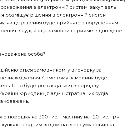
 оскарження в електронній системі закупівель
тя розміщує рішення в електронній системі
ому, якщо рішення буде прийняте з порушенням
ішення в суді, якщо замовник прийме відповідне
овноважена особа?
здійснюються замовником, у висновку за
ісцезнаходження. Саме тому замовник буде
нь. Спір буде розглядатися в порядку
 України юрисдикція адміністративних судів
овноважень.
о порошку на 300 тис. – частину на 120 тис. грн.
акупівлі за одним кодом на всю суму повинна