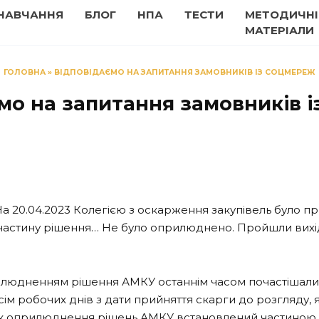
НАВЧАННЯ
БЛОГ
НПА
ТЕСТИ
МЕТОДИЧНІ
МАТЕРІАЛИ
ГОЛОВНА
»
ВІДПОВІДАЄМО НА ЗАПИТАННЯ ЗАМОВНИКІВ ІЗ СОЦМЕРЕЖ
мо на запитання замовників 
На 20.04.2023 Колегією з оскарження закупівель було 
 частину рішення… Не було оприлюднено. Пройшли вихід
рилюдненням рішення АМКУ останнім часом почастішали.
ім робочих днів з дати прийняття скарги до розгляду
оприлюднення рішень АМКУ встановлений частиною 21 ст