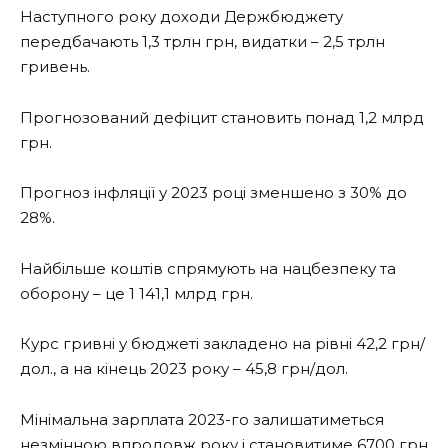
Наступного року доходи Держбюджету
передбачають 1,3 трлн грн, видатки – 2,5 трлн
гривень.
Прогнозований дефіцит становить понад 1,2 млрд
грн.
Прогноз інфляції у 2023 році зменшено з 30% до
28%.
Найбільше коштів спрямують на нацбезпеку та
оборону – це 1 141,1 млрд грн.
Курс гривні у бюджеті закладено на рівні 42,2 грн/
дол., а на кінець 2023 року – 45,8 грн/дол.
Мінімальна зарплата 2023-го залишатиметься
незмінною впродовж року і становитиме 6700 грн