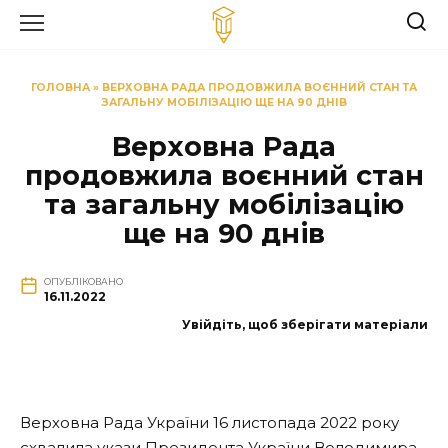
Перейти
до
вмісту
ГОЛОВНА
»
ВЕРХОВНА РАДА ПРОДОВЖИЛА ВОЄННИЙ СТАН ТА
ЗАГАЛЬНУ МОБІЛІЗАЦІЮ ЩЕ НА 90 ДНІВ
Верховна Рада
продовжила воєнний стан
та загальну мобілізацію
ще на 90 днів
ОПУБЛІКОВАНО
16.11.2022
Увійдіть, щоб зберігати матеріали
Верховна Рада України 16 листопада 2022 року
схвалила укази Президента України Володимира