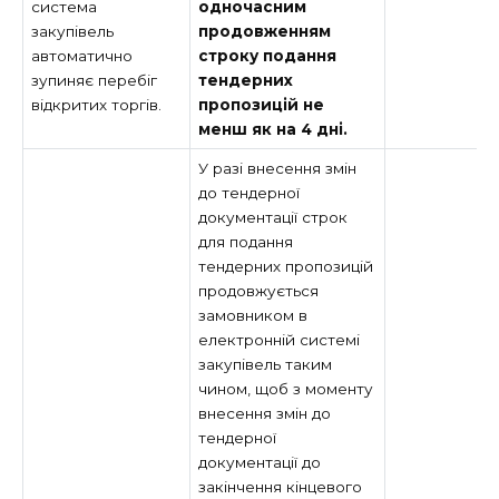
система
одночасним
закупівель
продовженням
автоматично
строку подання
зупиняє перебіг
тендерних
відкритих торгів.
пропозицій не
менш як на 4 дні.
У разі внесення змін
до тендерної
документації строк
для подання
тендерних пропозицій
продовжується
замовником в
електронній системі
закупівель таким
чином, щоб з моменту
внесення змін до
тендерної
документації до
закінчення кінцевого