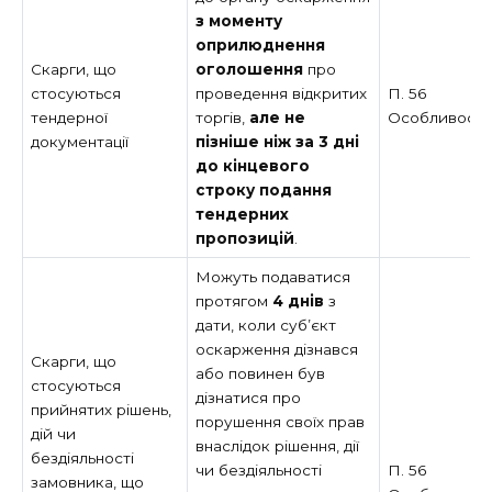
з моменту
оприлюднення
Скарги, що
оголошення
про
стосуються
проведення відкритих
П. 56
тендерної
торгів,
але не
Особливост
документації
пізніше ніж за 3 дні
до кінцевого
строку подання
тендерних
пропозицій
.
Можуть подаватися
протягом
4 днів
з
дати, коли суб’єкт
оскарження дізнався
Скарги, що
або повинен був
стосуються
дізнатися про
прийнятих рішень,
порушення своїх прав
дій чи
внаслідок рішення, дії
бездіяльності
чи бездіяльності
П. 56
замовника, що