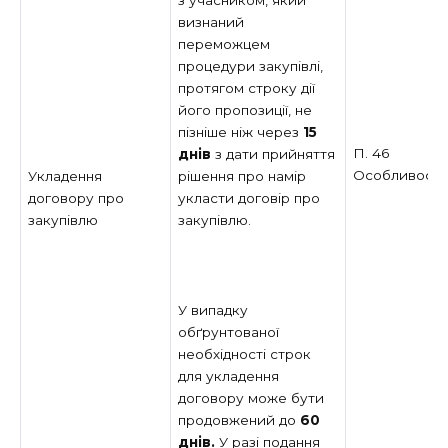
з учасником, який
визнаний
переможцем
процедури закупівлі,
протягом строку дії
його пропозиції, не
пізніше ніж через
15
П. 46
днів
з дати прийняття
Особливост
рішення про намір
Укладення
укласти договір про
договору про
закупівлю.
закупівлю
У випадку
обґрунтованої
необхідності строк
для укладення
договору може бути
продовжений до
60
днів.
У разі подання