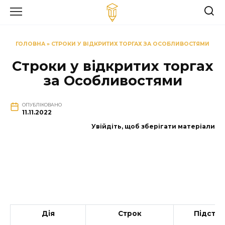
Перейти
до
вмісту
ГОЛОВНА
»
СТРОКИ У ВІДКРИТИХ ТОРГАХ ЗА ОСОБЛИВОСТЯМИ
Строки у відкритих торгах
за Особливостями
ОПУБЛІКОВАНО
11.11.2022
Увійдіть, щоб зберігати матеріали
Дія
Строк
Підстав