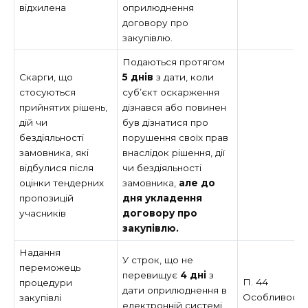
відхилена
оприлюднення
договору про
закупівлю.
Подаються протягом
Скарги, що
5 днів
з дати, коли
стосуються
суб’єкт оскарження
прийнятих рішень,
дізнався або повинен
дій чи
був дізнатися про
бездіяльності
порушення своїх прав
замовника, які
внаслідок рішення, дії
відбулися після
чи бездіяльності
оцінки тендерних
замовника,
але до
пропозицій
дня укладення
учасників
договору про
закупівлю.
Надання
У строк, що не
переможець
перевищує
4 дні
з
П. 44
процедури
дати оприлюднення в
Особливост
закупівлі
електронній системі