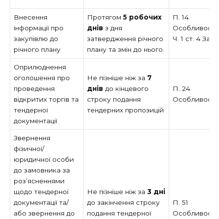
Внесення
Протягом
5 робочих
П. 14
інформації про
днів
з дня
Особливост
закупівлю до
затвердження річного
Ч. 1 ст. 4 Зак
річного плану
плану та змін до нього.
Оприлюднення
оголошення про
Не пізніше ніж за
7
проведення
днів
до кінцевого
П. 24
відкритих торгів та
строку подання
Особливост
тендерної
тендерних пропозицій
документації
Звернення
фізичної/
юридичної особи
до замовника за
роз’ясненнями
щодо тендерної
Не пізніше ніж за
3 дні
документації та/
до закінчення строку
П. 51
або звернення до
подання тендерної
Особливост