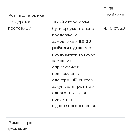
П. 39
Особливост
Розгляд та оцінка
тендерних
Такий строк може
Ч. 10 ст. 29 З
пропозицій
бути аргументовано
продовжено
замовником
до
20
робочих днів.
У разі
продовження строку
замовник
оприлюднює
повідомлення в
електронній системі
закупівель протягом
одного дня з дня
прийняття
відповідного рішення.
Вимога про
усунення