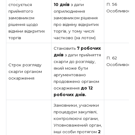
П. 56
стосується
10 днів
з дати
Особливост
прийнятого
оприлюднення
замовником
замовником рішення
рішення щодо
про відміну відкритих
відміни відкритих
торгів, у тому числі
торгів
частково (за лотом).
Становить
7 робочих
днів
з дати прийняття
П. 62
скарги до розгляду,
Особливост
Строк розгляду
який може бути
скарги органом
аргументовано
оскарження
продовжено органом
оскарження
до 12
робочих днів.
Замовники, учасники
процедури закупівлі,
контролюючі органи,
Уповноважений орган,
інші особи протягом
2