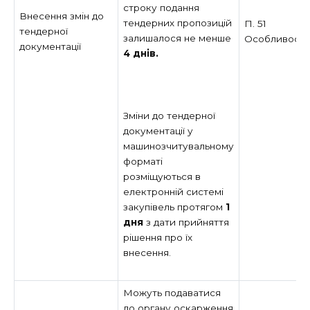
строку подання
Внесення змін до
тендерних пропозицій
П. 51
тендерної
залишалося не менше
Особливост
документації
4 днів.
Зміни до тендерної
документації у
машинозчитувальному
форматі
розміщуються в
електронній системі
закупівель протягом
1
дня
з дати прийняття
рішення про їх
внесення.
Можуть подаватися
до органу оскарження