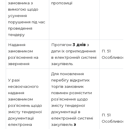
замовника з
пропозиції
вимогою щодо
усунення
порушення під час
проведення
тендеру
Надання
Протягом
3 днів
з
замовником
дати їх оприлюднення
П. 51
роз’яснення на
в електронній системі
Особливост
звернення
закупівель.
Для поновлення
У разі
перебігу відкритих
несвоєчасного
торгів замовник
надання
повинен розмістити
замовником
роз’яснення щодо
роз’яснень щодо
змісту тендерної
змісту тендерної
документації в
П. 51
документації
електронній системі
Особливост
електронна
закупівель
з