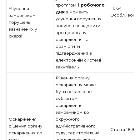
протягом
1 робочого
П. 64
Усунення
дня
з моменту
Особливост
замовником
усунення порушення
порушень,
повинен повідомити
зазначених у
про це органу
скарзі
оскарження та
розмістити
підтвердження в
електронній системі
закупівель.
Рішення органу
оскарження може
бути оскаржене
суб’єктом
оскарження,
замовником до
Оскарження
окружного
рішення органу
адміністративного
Стаття 18 За
оскарження до
суду, територіальна
суду
юрисдикція якого