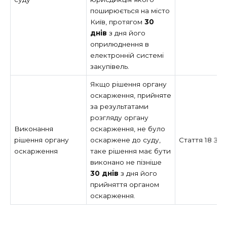
поширюється на місто
Київ, протягом
30
днів
з дня його
оприлюднення в
електронній системі
закупівель.
Якщо рішення органу
оскарження, прийняте
за результатами
розгляду органу
Виконання
оскарження, не було
рішення органу
оскаржене до суду,
Стаття 18 За
оскарження
таке рішення має бути
виконано не пізніше
30 днів
з дня його
прийняття органом
оскарження.