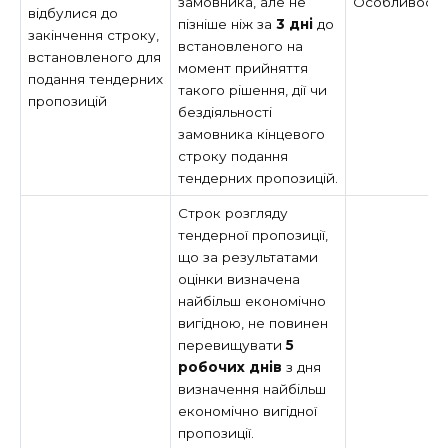
замовника, але не
Особливост
відбулися до
пізніше ніж за
3 дні
до
закінчення строку,
встановленого на
встановленого для
момент прийняття
подання тендерних
такого рішення, дії чи
пропозицій
бездіяльності
замовника кінцевого
строку подання
тендерних пропозицій.
Строк розгляду
тендерної пропозиції,
що за результатами
оцінки визначена
найбільш економічно
вигідною, не повинен
перевищувати
5
робочих днів
з дня
визначення найбільш
економічно вигідної
пропозиції.