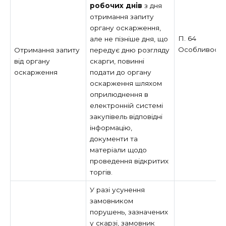
робочих днів
з дня
отримання запиту
органу оскарження,
П. 64
але не пізніше дня, що
Особливост
Отримання запиту
передує дню розгляду
від органу
скарги, повинні
оскарження
подати до органу
оскарження шляхом
оприлюднення в
електронній системі
закупівель відповідні
інформацію,
документи та
матеріали щодо
проведення відкритих
торгів.
У разі усунення
замовником
порушень, зазначених
у скарзі, замовник