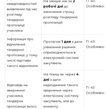
П. 40
Не менше ніж за
2
невідповідностей
Особливост
робочі дні
до
виявлених під час
закінчення строку
розгляду
розгляду тендерних
тендерної
пропозицій
пропозиції
учасника
Інформація про
П. 43
Протягом
1 дня
з дати
відхилення
Особливост
ухвалення рішення
тендерної
оприлюднюється в
пропозиції, у тому
електронній системі
числі підстави
закупівель
такого відхилення
Не пізніш як через
4
дні
з дати
Відповідь на
надходження такого
П. 43
звернення
звернення через
Особливост
учасника,
електронну систему
тендерна
закупівель, але до
пропозиція якого
моменту