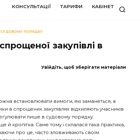
КОНСУЛЬТАЦІЇ
ТАРИФИ
КАБІНЕТ
 В СУДОВОМУ ПОРЯДКУ
 спрощеної закупівлі в
Увійдіть, щоб зберігати матеріали
ожна встановлювати вимоги, які заманеться, а
ники в спрощених закупівлях відхиляють учасників
врегулювати лише в судовому порядку.
е й кропітка. Саме тому і склалася така практика,
 знаючи про це, часто зловживають своїм