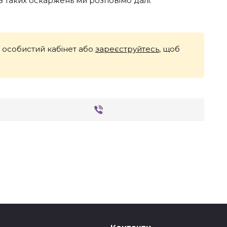
 з таких оскаржень ми розповімо далі.
й особистий кабінет або
зареєструйтесь
, щоб