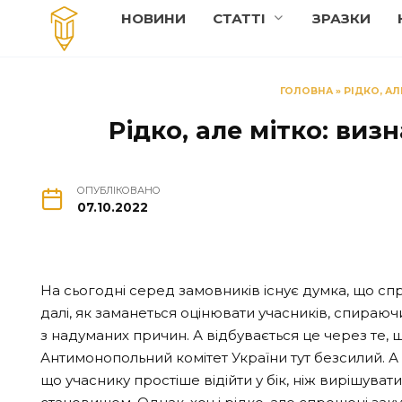
Перейти
НОВИНИ
СТАТТI
ЗРАЗКИ
до
вмісту
ГОЛОВНА
»
РІДКО, А
Рідко, але мітко: виз
ОПУБЛІКОВАНО
07.10.2022
На сьогодні серед замовників існує думка, що сп
далі, як заманеться оцінювати учасників, спираюч
з надуманих причин. А відбувається це через те,
Антимонопольний комітет України тут безсилий. А в
що учаснику простіше відійти у бік, ніж вирішуват