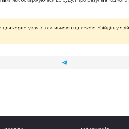
півлі теж оскаржуються до суду, і про результат одного
 для користувачів з активною підпискою.
Увійдіть
у сві