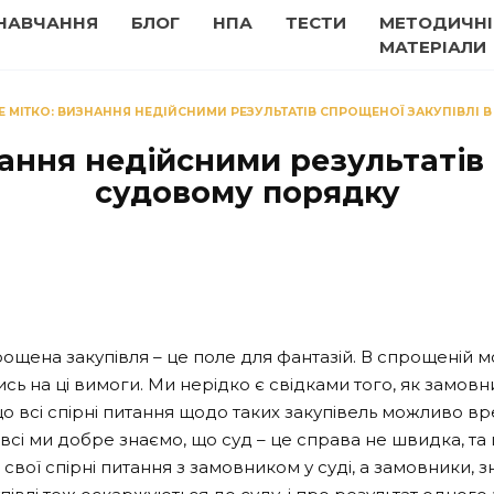
НАВЧАННЯ
БЛОГ
НПА
ТЕСТИ
МЕТОДИЧНІ
МАТЕРІАЛИ
ЛЕ МІТКО: ВИЗНАННЯ НЕДІЙСНИМИ РЕЗУЛЬТАТІВ СПРОЩЕНОЇ ЗАКУПІВЛІ
нання недійсними результатів
судовому порядку
рощена закупівля – це поле для фантазій. В спрощеній м
ись на ці вимоги. Ми нерідко є свідками того, як замов
 що всі спірні питання щодо таких закупівель можливо 
сі ми добре знаємо, що суд – це справа не швидка, та щ
и свої спірні питання з замовником у суді, а замовники,