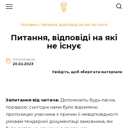
Перейти
до
вмісту
ГОЛОВНА
»
ПИТАННЯ, ВІДПОВІДІ НА ЯКІ НЕ ІСНУЄ
Питання, відповіді на які
не існує
ОПУБЛІКОВАНО
20.02.2023
Увійдіть, щоб зберігати матеріали
Запитання від читача:
Допоможіть, будь-ласка,
порадою: сьогодні нами було відхилено
пропозицію учасника з причин її невідповідності
умовам тендерної документації замовника, які