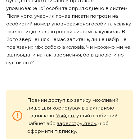
було детально описано в протоколі
уповноваженої особи та оприлюднено в системі.
Після чого, учасник почав писати погрози на
особистий номер уповноваженої особи та усіляку
нісенітницю в електронній системі закупівель. В
його зверненнях немає запитань, лише набір не
пов’язаних між собою висловів. Чи можемо ми не
відповідати на такі звернення, бо відповісти по
суті нічого?
Повний доступ до запису можливий
лише для користувачів з активною
підпискою.
Увійдіть
у свій особистий
кабінет або
зареєструйтесь
, щоб
оформити підписку.