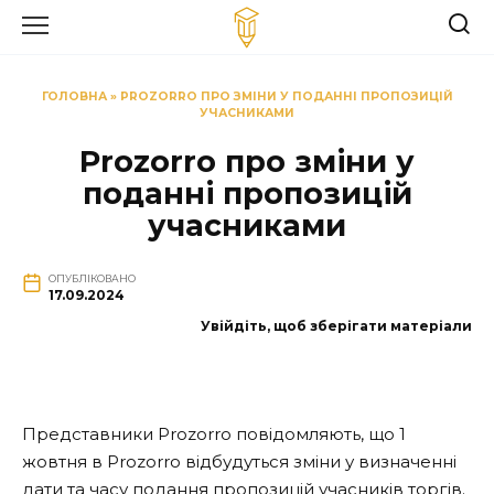
Перейти
до
вмісту
ГОЛОВНА
»
PROZORRO ПРО ЗМІНИ У ПОДАННІ ПРОПОЗИЦІЙ
УЧАСНИКАМИ
Prozorro про зміни у
поданні пропозицій
учасниками
ОПУБЛІКОВАНО
17.09.2024
Увійдіть, щоб зберігати матеріали
Представники Prozorro повідомляють, що 1
жовтня в Prozorro відбудуться зміни у визначенні
дати та часу подання пропозицій учасників торгів.