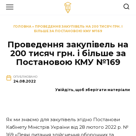
Перейти
до
вмісту
ГОЛОВНА
»
ПРОВЕДЕННЯ ЗАКУПІВЕЛЬ НА 200 ТИСЯЧ ГРН. І
БІЛЬШЕ ЗА ПОСТАНОВОЮ КМУ №169
Проведення закупівель на
200 тисяч грн. і більше за
Постановою КМУ №169
ОПУБЛІКОВАНО
24.08.2022
Увійдіть, щоб зберігати матеріали
Як ми знаємо для закупівель згідно Постанови
Кабінету Міністрів України від 28 лютого 2022 р. №
169 «Деякі питання здійснення оборонних та