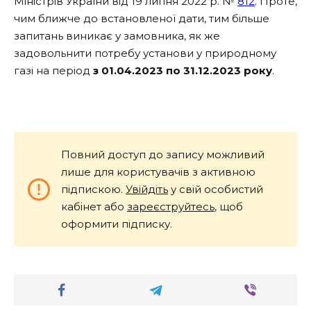
Міністрів України від 19 липня 2022 р. №
812
. Проте,
чим ближче до встановленої дати, тим більше
запитань виникає у замовника, як же
задовольнити потребу установи у природному
газі на період
з 01.04.2023 по 31.12.2023 року
.
Повний доступ до запису можливий
лише для користувачів з активною
підпискою.
Увійдіть
у свій особистий
кабінет або
зареєструйтесь
, щоб
оформити підписку.