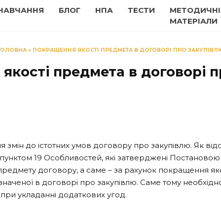
НАВЧАННЯ
БЛОГ
НПА
ТЕСТИ
МЕТОДИЧНІ
МАТЕРІАЛИ
ГОЛОВНА
»
ПОКРАЩЕННЯ ЯКОСТІ ПРЕДМЕТА В ДОГОВОРІ ПРО ЗАКУПІВЛ
якості предмета в договорі п
змін до істотних умов договору про закупівлю. Як від
унктом 19 Особливостей, які затверджені Постановою КМ
 предмету договору, а саме – за рахунок покращення яко
ченої в договорі про закупівлю. Саме тому необхідно ро
ри укладанні додаткових угод.