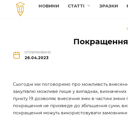
Перейти
НОВИНИ
СТАТТI
ЗРАЗКИ
до
вмісту
Покращення 
ОПУБЛІКОВАНО
26.04.2023
Сьогодні ми поговоримо про можливість внесення 
закупівлю можливе лише у випадках, визначених п
пункту 19 дозволяє внесення змін в частині зміни
покращення не призведе до збільшення суми, визна
покращення можуть використовувати замовники п