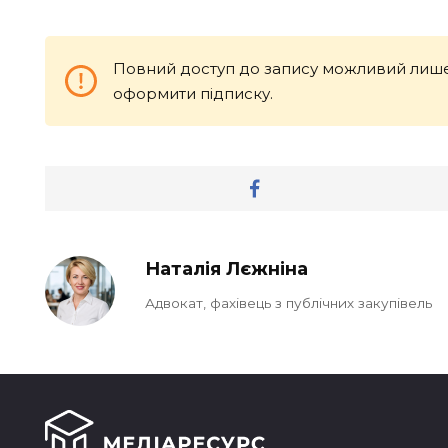
Повний доступ до запису можливий лише
оформити підписку.
Наталія Лєжніна
Адвокат, фахівець з публічних закупівель