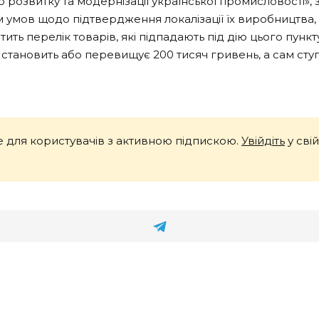
розвитку та модернізації української промисловості», з
мов щодо підтвердження локалізації їх виробництва, які
тить перелік товарів, які підпадають під дію цього пункт
становить або перевищує 200 тисяч гривень, а сам ступін
 для користувачів з активною підпискою.
Увійдіть
у сві