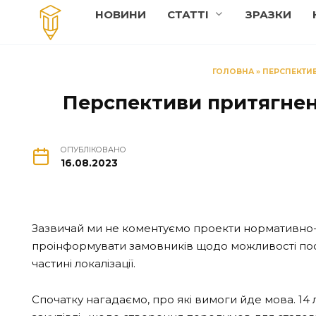
Перейти
НОВИНИ
СТАТТI
ЗРАЗКИ
до
вмісту
ГОЛОВНА
»
ПЕРСПЕКТИВ
Перспективи притягнен
ОПУБЛІКОВАНО
16.08.2023
Зазвичай ми не коментуємо проекти нормативно-п
проінформувати замовників щодо можливості посил
частині локалізації.
Спочатку нагадаємо, про які вимоги йде мова. 14 