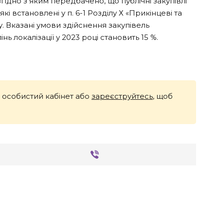
гідно з яким передбачено, що публічні закупівлі
 встановлені у п. 6-1 Розділу Х «Прикінцеві та
у. Вказані умови здійснення закупівель
ь локалізації у 2023 році становить 15 %.
й особистий кабінет або
зареєструйтесь
, щоб