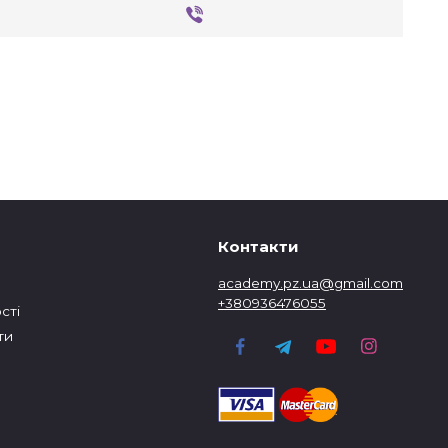
Контакти
academy.pz.ua@gmail.com
+380936476055
сті
ти