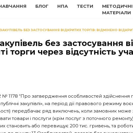
НАВЧАННЯ
БЛОГ
НПА
ТЕСТИ
МЕТОДИЧНІ
МАТЕРІАЛИ
АКУПІВЕЛЬ БЕЗ ЗАСТОСУВАННЯ ВІДКРИТИХ ТОРГІВ: ВІДМІНЕНО ВІДКРИТ
акупівель без застосування ві
ті торги через відсутність уч
22 № 1178 “Про затвердження особливостей здійснення пуб
блічні закупівлі», на період дії правового режиму воєн
вості) передбачає ряд виключень, коли замовник може 
и товари і послуги (крім послуг з поточного ремонту),
ких становить або перевищує 200 тис. гривень, та роботи