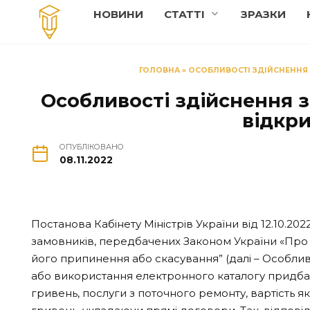
Перейти
НОВИНИ
СТАТТI
ЗРАЗКИ
до
вмісту
ГОЛОВНА
»
ОСОБЛИВОСТІ ЗДІЙСНЕННЯ З
Особливості здійснення з
відкри
ОПУБЛІКОВАНО
08.11.2022
Постанова Кабінету Міністрів України від 12.10.20
замовників, передбачених Законом України «Про пу
його припинення або скасування” (далі – Особли
або використання електронного каталогу придбават
гривень, послуги з поточного ремонту, вартість я