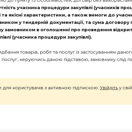
дно до пункту 13 Особливостей, договір без використа
утність учасника процедури закупівлі (учасників проц
сні та якісні характеристики, а також вимоги до учас
мовником у тендерній документації, та сума договор
ну замовником в оголошенні про проведення відкритих
івлі (учасника процедури закупівлі).
идбання товарів, робіт та послуг із застосуванням да
 та послуг, керуючись даною підставою, замовнику слід п
 для користувачів з активною підпискою.
Увійдіть
у сві