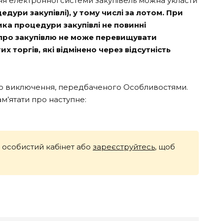
ння електронної системи закупівель можна укласти
едури закупівлі), у тому числі за лотом. При
ника процедури закупівлі не повинні
у про закупівлю не може перевищувати
 торгів, які відмінено через відсутність
ного виключення, передбаченого Особливостями.
ам’ятати про наступне:
й особистий кабінет або
зареєструйтесь
, щоб