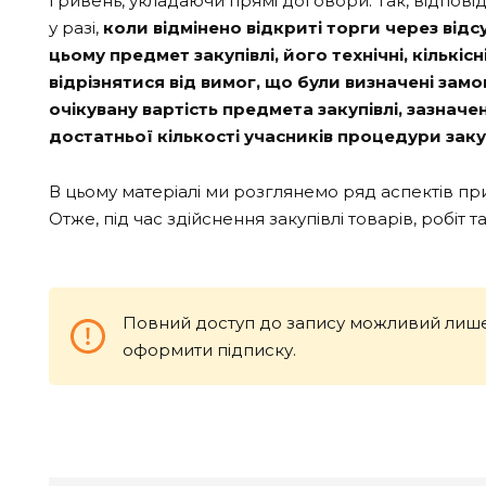
гривень, укладаючи прямі договори. Так, відпові
у разі,
коли відмінено відкриті торги через відс
цьому предмет закупівлі, його технічні, кількі
відрізнятися від вимог, що були визначені за
очікувану вартість предмета закупівлі, зазначе
достатньої кількості учасників процедури закуп
В цьому матеріалі ми розглянемо ряд аспектів пр
Отже, під час здійснення закупівлі товарів, робіт
Повний доступ до запису можливий лише
оформити підписку.