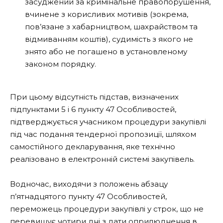
засуджений за кримінальне правопорушення,
вчинене з корисливих мотивів (зокрема,
пов’язане з хабарництвом, шахрайством та
відмиванням коштів), судимість з якого не
знято або не погашено в установленому
законом порядку.
При цьому відсутність підстав, визначених
підпунктами 5 і 6 пункту 47 Особливостей,
підтверджується учасником процедури закупівлі
під час подання тендерної пропозиції, шляхом
самостійного декларування, яке технічно
реалізовано в електронній системі закупівель.
Водночас, виходячи з положень абзацу
п’ятнадцятого пункту 47 Особливостей,
переможець процедури закупівлі у строк, що не
перевищує чотири дні з дати оприлюднення в