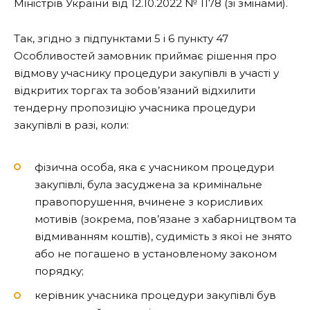
Міністрів України від 12.10.2022 № 1178 (зі змінами).
Так, згідно з підпунктами 5 і 6 пункту 47
Особливостей замовник приймає рішення про
відмову учаснику процедури закупівлі в участі у
відкритих торгах та зобов’язаний відхилити
тендерну пропозицію учасника процедури
закупівлі в разі, коли:
фізична особа, яка є учасником процедури
закупівлі, була засуджена за кримінальне
правопорушення, вчинене з корисливих
мотивів (зокрема, пов’язане з хабарництвом та
відмиванням коштів), судимість з якої не знято
або не погашено в установленому законом
порядку;
керівник учасника процедури закупівлі був