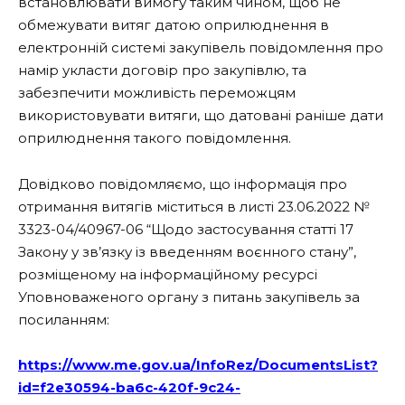
встановлювати вимогу таким чином, щоб не
обмежувати витяг датою оприлюднення в
електронній системі закупівель повідомлення про
намір укласти договір про закупівлю, та
забезпечити можливість переможцям
використовувати витяги, що датовані раніше дати
оприлюднення такого повідомлення.
Довідково повідомляємо, що інформація про
отримання витягів міститься в листі 23.06.2022 №
3323-04/40967-06 “Щодо застосування статті 17
Закону у зв’язку із введенням воєнного стану”,
розміщеному на інформаційному ресурсі
Уповноваженого органу з питань закупівель за
посиланням:
https://www.me.gov.ua/InfoRez/DocumentsList?
id=f2e30594-ba6c-
420f-9c24-