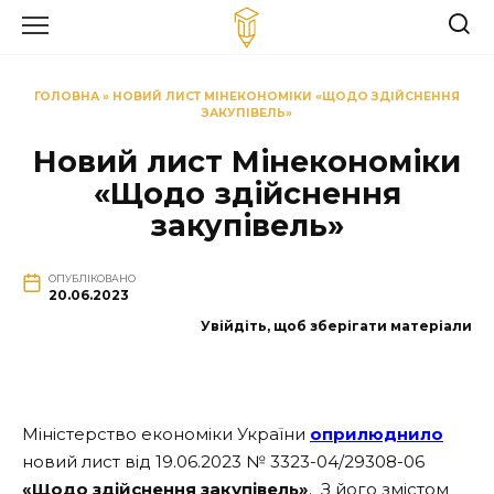
Перейти
до
вмісту
ГОЛОВНА
»
НОВИЙ ЛИСТ МІНЕКОНОМІКИ «ЩОДО ЗДІЙСНЕННЯ
ЗАКУПІВЕЛЬ»
Новий лист Мінекономіки
«Щодо здійснення
закупівель»
ОПУБЛІКОВАНО
20.06.2023
Увійдіть, щоб зберігати матеріали
Міністерство економіки України
оприлюднило
новий лист від 19.06.2023 № 3323-04/29308-06
«Щодо здійснення закупівель»
.
З його змістом