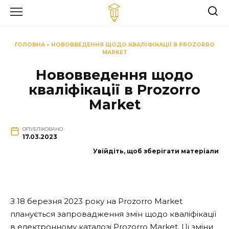
Перейти
до
вмісту
ГОЛОВНА
»
НОВОВВЕДЕННЯ ЩОДО КВАЛІФІКАЦІЇ В PROZORRO
MARKET
Нововведення щодо
кваліфікації в Prozorro
Market
ОПУБЛІКОВАНО
17.03.2023
Увійдіть, щоб зберігати матеріали
З 18 березня 2023 року на Prozorro Market
планується запровадження змін щодо кваліфікації
в електронному каталозі Prozorro Market. Ці зміни