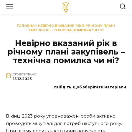
Перейти
до
вмісту
ГОЛОВНА
»
НЕВІРНО ВКАЗАНИЙ РІК В РІЧНОМУ ПЛАНІ
ЗАКУПІВЕЛЬ – ТЕХНІЧНА ПОМИЛКА ЧИ НІ?
Невірно вказаний рік в
річному плані закупівель –
технічна помилка чи ні?
ОПУБЛІКОВАНО
15.12.2023
Увійдіть, щоб зберігати матеріали
В кінці 2023 року уповноважені особи активно
проводять закупівлі для потреб наступного року.
При цьому досить часто вони допускають