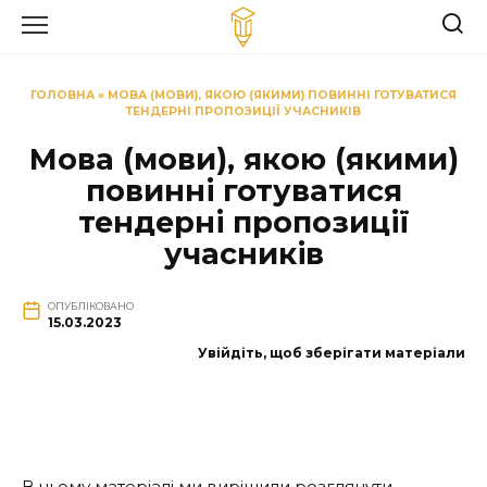
Перейти
до
вмісту
ГОЛОВНА
»
МОВА (МОВИ), ЯКОЮ (ЯКИМИ) ПОВИННІ ГОТУВАТИСЯ
ТЕНДЕРНІ ПРОПОЗИЦІЇ УЧАСНИКІВ
Мова (мови), якою (якими)
повинні готуватися
тендерні пропозиції
учасників
ОПУБЛІКОВАНО
15.03.2023
Увійдіть, щоб зберігати матеріали
В цьому матеріалі ми вирішили розглянути