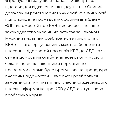
«Про публічні закупівлі» (надалі – Закон) такої
підстави для відхилення як відсутність в Єдиний
державний реєстр юридичних осіб, фізичних осіб-
підприємців та громадських формувань (далі –
ЄДР) відомостей про КБВ, виявилося, що інше
законодавство України не встигає за Законом.
Мусили замовники розбиратися з тим, хто такі
КБВ, які категорії учасників мають забезпечити
внесення відомостей про своїх КБВ до ЄДР, та які
саме відомості мають бути внесені, потім мусили
чекати, доки підзаконними нормативно-
правовими актами буде врегульована процедура
внесення відомостей. Наче вже і розібралися
замовники з тим питанням, і учасники здебільшого
внесли інформацію про КБВ у ЄДР, аж тут – нова
проблемна норма.