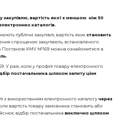
у закупівлю, вартість якої є меншою ніж 50
електронних каталогів.
юють публічні закупівлі, вартість яких
становить
ення спрощених закупівель, встановленого
ні в Постанові КМУ №169 можна ознайомитися в
ль.
69. У разі, коли у профілі товару електронного
ідбір постачальника шляхом запиту ціни
влі з використанням електронного каталогу
через
 коли вартість товару замовника становить або
дійснює відбір постачальника
виключно
шляхом