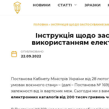
Перейти
НОВИНИ
СТАТТI
ЗРАЗКИ
до
вмісту
ГОЛОВНА
»
ІНСТРУКЦІЯ ЩОДО ЗАСТОСУВАННЯ ЗА
Інструкція щодо за
використанням елект
ОПУБЛІКОВАНО
22.09.2022
Постанова Кабінету Міністрів України від 28 лютог
умовах воєнного стану» – (далі – Постанова № 169
залежності від їх вартісних меж. Сьогодні ми з в
електронних каталогів від 200 тисяч гривень ч