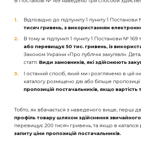
В Постанові № 169 наведено три способи здійсне
Відповідно до підпункту 1 пункту 1 Постанови
тисяч гривень, з використанням електронно
В тому ж підпункті 1 пункту 1 Постанови № 169 
або перевищує 50 тис. гривень, із викорис
Законом України «Про публічні закупівлі». Де
статті:
Види замовників, які здійснюють закуп
І останній спосіб, який ми і розглянемо в цій і
каталогу розміщено дві або більше пропозиції
пропозицій постачальників, якщо вартість 
Тобто, як вбачається з наведеного вище, перші 
профіль товару шляхом здійснення звичайного
перевищує 200 тисяч гривень, та якщо в каталозі 
запиту ціни пропозицій постачальників.