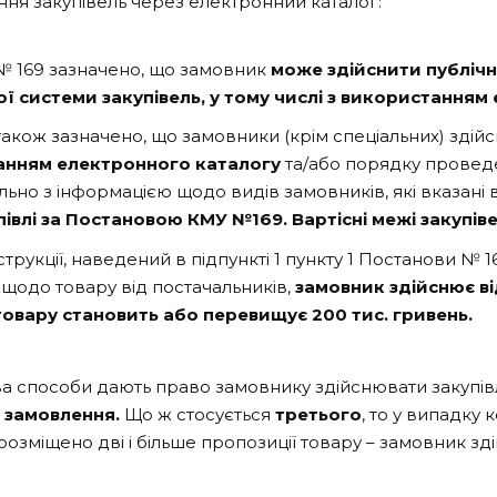
ння закупівель через електронний каталог:
 № 169 зазначено, що замовник
може здійснити публічн
ї системи закупівель, у тому числі з використанням 
також зазначено, що замовники (крім спеціальних) здійсн
танням електронного каталогу
та/або порядку провед
тально з інформацією щодо видів замовників, які вказа
івлі за Постановою КМУ №169. Вартісні межі закупіве
нструкції, наведений в підпункті 1 пункту 1 Постанови № 1
 щодо товару від постачальників,
замовник здійснює в
товару становить або перевищує 200 тис. гривень.
два способи дають право замовнику здійснювати закупі
 замовлення.
Що ж стосується
третього
, то у випадку
розміщено дві і більше пропозиції товару – замовник з