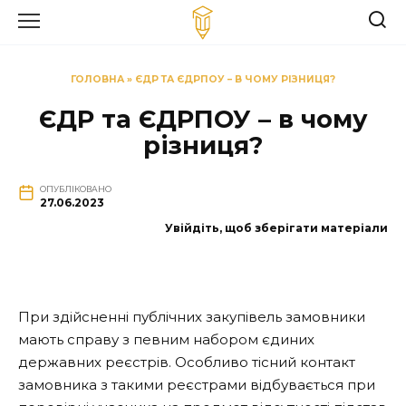
Перейти
до
вмісту
ГОЛОВНА
»
ЄДР ТА ЄДРПОУ – В ЧОМУ РІЗНИЦЯ?
ЄДР та ЄДРПОУ – в чому
різниця?
ОПУБЛІКОВАНО
27.06.2023
Увійдіть, щоб зберігати матеріали
При здійсненні публічних закупівель замовники
мають справу з певним набором єдиних
державних реєстрів. Особливо тісний контакт
замовника з такими реєстрами відбувається при