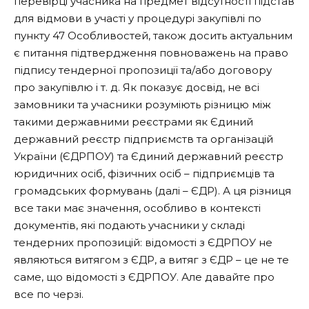
перевірці учасника на предмет відсутності підстав
для відмови в участі у процедурі закупівлі по
пункту 47 Особливостей, також досить актуальним
є питання підтвердження повноважень на право
підпису тендерної пропозиції та/або договору
про закупівлю і т. д. Як показує досвід, не всі
замовники та учасники розуміють різницю між
такими державними реєстрами як Єдиний
державний реєстр підприємств та організацій
України (ЄДРПОУ) та Єдиний державний реєстр
юридичних осіб, фізичних осіб – підприємців та
громадських формувань (далі – ЄДР). А ця різниця
все таки має значення, особливо в контексті
документів, які подають учасники у складі
тендерних пропозицій: відомості з ЄДРПОУ не
являються витягом з ЄДР, а витяг з ЄДР – це не те
саме, що відомості з ЄДРПОУ. Але давайте про
все по черзі.