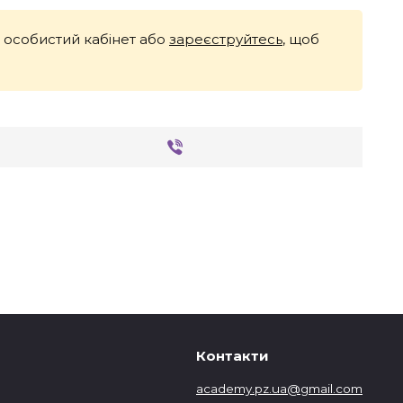
й особистий кабінет або
зареєструйтесь
, щоб
Контакти
academy.pz.ua@gmail.com