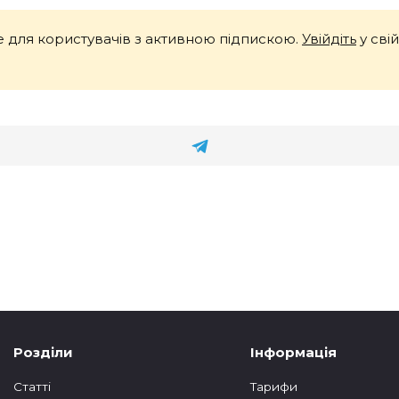
 для користувачів з активною підпискою.
Увійдіть
у сві
Розділи
Інформація
Статтi
Тарифи