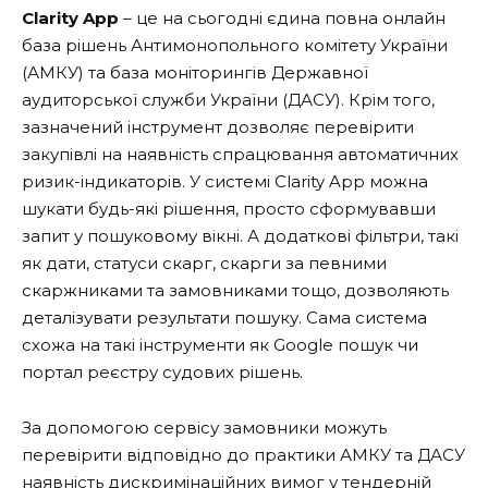
Clarity App
– це на сьогодні єдина повна онлайн
база рішень Антимонопольного комітету України
(АМКУ) та база моніторингів Державної
аудиторської служби України (ДАСУ). Крім того,
зазначений інструмент дозволяє перевірити
закупівлі на наявність спрацювання автоматичних
ризик-індикаторів. У системі Clarity App можна
шукати будь-які рішення, просто сформувавши
запит у пошуковому вікні. А додаткові фільтри, такі
як дати, статуси скарг, скарги за певними
скаржниками та замовниками тощо, дозволяють
деталізувати результати пошуку. Сама система
схожа на такі інструменти як Google пошук чи
портал реєстру судових рішень.
За допомогою сервісу замовники можуть
перевірити відповідно до практики АМКУ та ДАСУ
наявність дискримінаційних вимог у тендерній