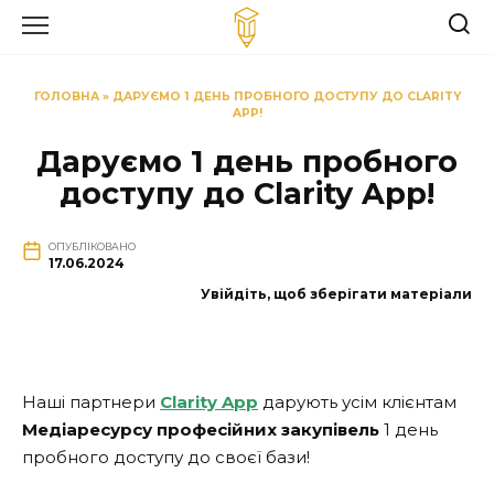
Перейти
до
вмісту
ГОЛОВНА
»
ДАРУЄМО 1 ДЕНЬ ПРОБНОГО ДОСТУПУ ДО CLARITY
APP!
Даруємо 1 день пробного
доступу до Clarity App!
ОПУБЛІКОВАНО
17.06.2024
Увійдіть, щоб зберігати матеріали
Наші партнери
Clarity App
дарують усім клієнтам
Медіаресурсу професійних закупівель
1 день
пробного доступу до своєї бази!