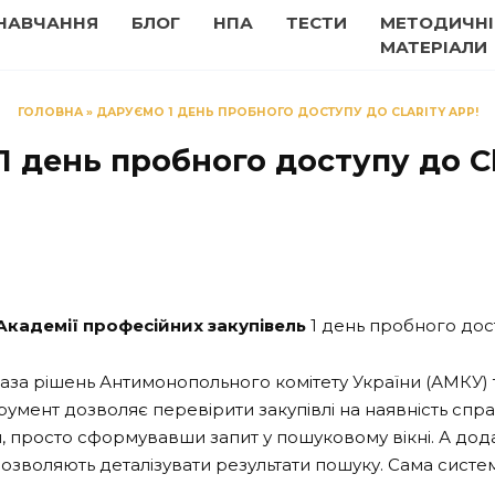
НАВЧАННЯ
БЛОГ
НПА
ТЕСТИ
МЕТОДИЧНІ
МАТЕРІАЛИ
ГОЛОВНА
»
ДАРУЄМО 1 ДЕНЬ ПРОБНОГО ДОСТУПУ ДО CLARITY APP!
 день пробного доступу до Cl
Академії професійних закупівель
1 день пробного дост
база рішень Антимонопольного комітету України (АМКУ) 
трумент дозволяє перевірити закупівлі на наявність сп
, просто сформувавши запит у пошуковому вікні. А додатк
воляють деталізувати результати пошуку. Сама система