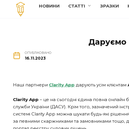
Перейти
НОВИНИ
СТАТТI
ЗРАЗКИ
до
вмісту
Даруємо 1
ОПУБЛІКОВАНО
16.11.2023
Наші партнери
Clarity App
дарують усім клієнтам
Clarity App
– це на сьогодні єдина повна онлайн 
служби України (ДАСУ). Крім того, зазначений інс
системі Clarity App можна шукати будь-які рішення
за певними скаржниками та замовниками тощо, доз
портал реєстру судових рішень.