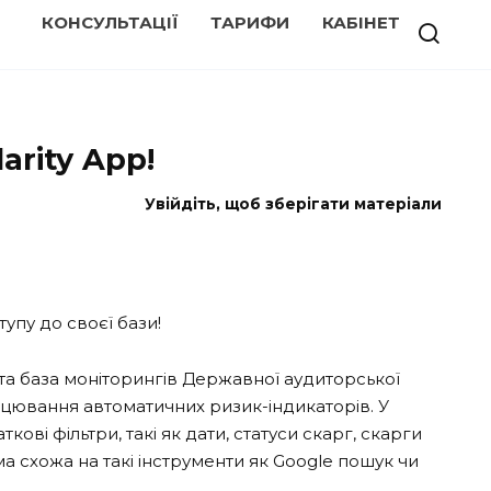
КОНСУЛЬТАЦІЇ
ТАРИФИ
КАБІНЕТ
arity App!
Увійдіть, щоб зберігати матеріали
упу до своєї бази!
та база моніторингів Державної аудиторської
рацювання автоматичних ризик-індикаторів. У
ові фільтри, такі як дати, статуси скарг, скарги
 схожа на такі інструменти як Google пошук чи