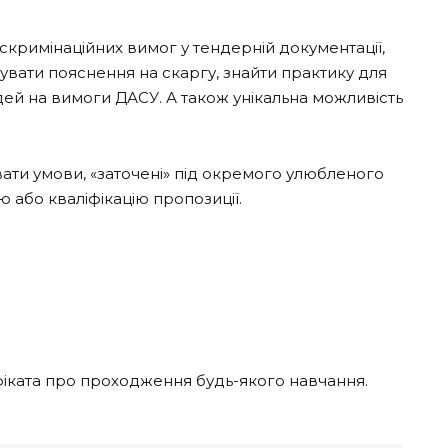
кримінаційних вимог у тендерній документації,
тувати пояснення на скаргу, знайти практику для
ей на вимоги ДАСУ. А також унікальна можливість
вати умови, «заточені» під окремого улюбленого
ю або кваліфікацію пропозиції.
ифіката про проходження будь-якого навчання.