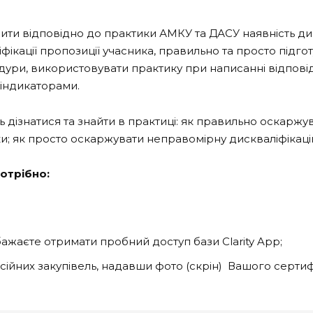
ти відповідно до практики АМКУ та ДАСУ наявність дис
іфікації пропозиції учасника, правильно та просто підго
ури, використовувати практику при написанні відповід
-індикаторами.
ь дізнатися та знайти в практиці: як правильно оскаржу
ки; як просто оскаржувати неправомірну дискваліфікаці
потрібно:
бажаєте отримати пробний доступ бази Clarity App;
есійних закупівель, надавши фото (скрін) Вашого серт