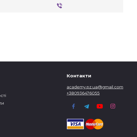
Контакти
academy.pz.ua@gmail.com
+380936476055
сті
ти