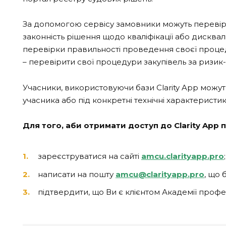
За допомогою сервісу замовники можуть перевіри
законність рішення щодо кваліфікації або дисквал
перевірки правильності проведення своєї процед
– перевірити свої процедури закупівель за ризик
Учасники, використовуючи бази Clarity App можут
учасника або під конкретні технічні характеристи
Для того, аби отримати доступ до Clarity App 
зареєструватися на сайті
amcu.clarityapp.pro
;
написати на пошту
amcu@clarityapp.pro
, що 
підтвердити, що Ви є клієнтом Академії проф