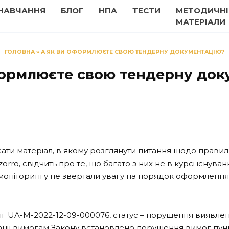
НАВЧАННЯ
БЛОГ
НПА
ТЕСТИ
МЕТОДИЧНІ
МАТЕРІАЛИ
ГОЛОВНА
»
А ЯК ВИ ОФОРМЛЮЄТЕ СВОЮ ТЕНДЕРНУ ДОКУМЕНТАЦІЮ?
формлюєте свою тендерну док
сати матеріал, в якому розглянути питання щодо правил
rro, свідчить про те, що багато з них не в курсі існува
 моніторингу не звертали увагу на порядок оформлення 
нг UA-M-2022-12-09-000076, статус – порушення виявлен
ції вимогам Закону встановлено порушення вимог пункту