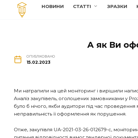
Перейти
НОВИНИ
СТАТТI
ЗРАЗКИ
до
вмісту
А як Ви о
ОПУБЛІКОВАНО
15.02.2023
Ми натрапили на цей моніторинг і вирішили напи
Аналіз закупівель, оголошених замовниками у Prozo
було б нічого, якби аудитори під час проведення
неправильність її оформлення як порушення.
Отже, закупівля UA-2021-03-26-012679-c, монітори
питання відповідності вимог тендерної документа