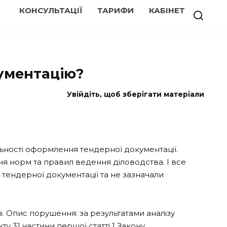
КОНСУЛЬТАЦІЇ
ТАРИФИ
КАБІНЕТ
ументацію?
Увійдіть, щоб зберігати матеріали
ьності оформлення тендерної документації.
ння норм та правил ведення діловодства. І все
тендерної документації та не зазначали
і. Опис порушення: за результатами аналізу
 31 частини першої статті 1 Закону.