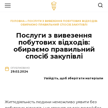
Перейти
до
вмісту
ГОЛОВНА
»
ПОСЛУГИ З ВИВЕЗЕННЯ ПОБУТОВИХ ВІДХОДІВ:
ОБИРАЄМО ПРАВИЛЬНИЙ СПОСІБ ЗАКУПІВЛІ
Послуги з вивезення
побутових відходів:
обираємо правильний
спосіб закупівлі
ОПУБЛІКОВАНО
29.02.2024
Увійдіть, щоб зберігати матеріали
Життєдіяльність людини неможливо уявити без
побутових відходів, і це стосується всіх людей без