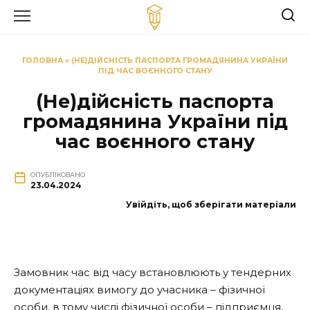
Перейти
до
вмісту
ГОЛОВНА
»
(НЕ)ДІЙСНІСТЬ ПАСПОРТА ГРОМАДЯНИНА УКРАЇНИ
ПІД ЧАС ВОЄННОГО СТАНУ
(Не)дійсність паспорта
громадянина України під
час воєнного стану
ОПУБЛІКОВАНО
23.04.2024
Увійдіть, щоб зберігати матеріали
Замовник час від часу встановлюють у тендерних
документаціях вимогу до учасника – фізичної
особи, в тому числі фізичної особи – підприємця,