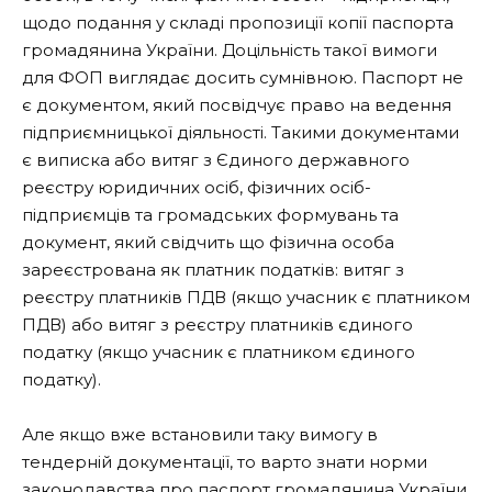
щодо подання у складі пропозиції копії паспорта
громадянина України. Доцільність такої вимоги
для ФОП виглядає досить сумнівною. Паспорт не
є документом, який посвідчує право на ведення
підприємницької діяльності. Такими документами
є виписка або витяг з Єдиного державного
реєстру юридичних осіб, фізичних осіб-
підприємців та громадських формувань та
документ, який свідчить що фізична особа
зареєстрована як платник податків: витяг з
реєстру платників ПДВ (якщо учасник є платником
ПДВ) або витяг з реєстру платників єдиного
податку (якщо учасник є платником єдиного
податку).
Але якщо вже встановили таку вимогу в
тендерній документації, то варто знати норми
законодавства про паспорт громадянина України.