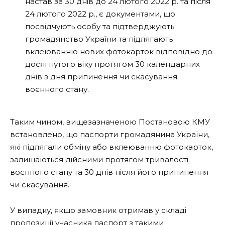
настав за 30 днів до 24 лютого 2022 р. та після
24 лютого 2022 р., є документами, що
посвідчують особу та підтверджують
громадянство України та підлягають
вклеюванню нових фотокарток відповідно до
досягнутого віку протягом 30 календарних
днів з дня припинення чи скасування
воєнного стану.
Таким чином, вищезазначеною Постановою КМУ
встановлено, що паспорти громадянина України,
які підлягали обміну або вклеюванню фотокарток,
залишаються дійсними протягом тривалості
воєнного стану та 30 днів після його припинення
чи скасування.
У випадку, якщо замовник отримав у складі
пропозиції учасника паспорт з такими