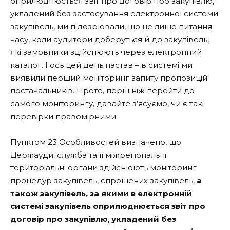
оприлюднюється звіт про договір про закупівлю,
укладений без застосування електронної системи
закупівель, ми підозрювали, що це лише питання
часу, коли аудитори доберуться й до закупівель,
які замовники здійснюють через електронний
каталог. І ось цей день настав – в системі ми
виявили перший моніторинг запиту пропозицій
постачальників. Проте, перш ніж перейти до
самого моніторингу, давайте з’ясуємо, чи є такі
перевірки правомірними.
Пунктом 23 Особливостей визначено, що
Держаудитслужба та її міжрегіональні
територіальні органи здійснюють моніторинг
процедур закупівель, спрощених закупівель,
а
також закупівель, за якими в електронній
системі закупівель оприлюднюється звіт про
договір про закупівлю
,
укладений без