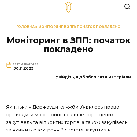
Перейти
до
вмісту
ГОЛОВНА
»
МОНІТОРИНГ В ЗПП: ПОЧАТОК ПОКЛАДЕНО
Моніторинг в ЗПП: початок
покладено
ОПУБЛІКОВАНО
30.11.2023
Увійдіть, щоб зберігати матеріали
Як тільки у Держаудитслужби з’явилось право
проводити моніторинг не лише спрощених
закупівель та відкритих торгів, а також закупівель,
за якими в електронній системі закупівель