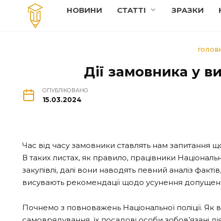
Перейти
НОВИНИ
СТАТТI
ЗРАЗКИ
до
вмісту
ГОЛОВ
Дії замовника у в
ОПУБЛІКОВАНО
15.03.2024
Час від часу замовники ставлять нам запитання що
В таких листах, як правило, працівники Національн
закупівлі, далі вони наводять певний аналіз факті
висувають рекомендації щодо усунення допущених
Почнемо з повноважень Національної поліції. Як в
самоврядування, їх посадові особи зобов’язані ді