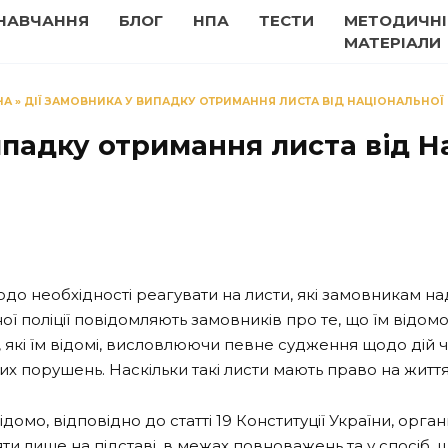
НАВЧАННЯ
БЛОГ
НПА
ТЕСТИ
МЕТОДИЧНІ
МАТЕРІАЛИ
НА
»
ДІЇ ЗАМОВНИКА У ВИПАДКУ ОТРИМАННЯ ЛИСТА ВІД НАЦІОНАЛЬНОЇ 
ипадку отримання листа від На
до необхідності реагувати на листи, які замовникам над
ої поліції повідомляють замовників про те, що їм відом
в, які їм відомі, висловлюючи певне судження щодо дій ч
 порушень. Наскільки такі листи мають право на життя
ідомо, відповідно до статті 19 Конституції України, орг
яти лише на підставі, в межах повноважень та у спосіб,