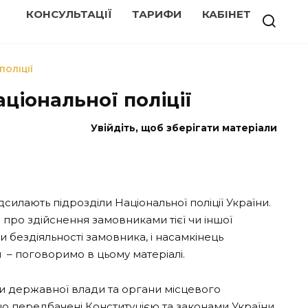
КОНСУЛЬТАЦІЇ
ТАРИФИ
КАБІНЕТ
ПОЛІЦІЇ
ціональної поліції
Увійдіть, щоб зберігати матеріали
силають підрозділи Національної поліції України.
о про здійснення замовниками тієї чи іншої
и бездіяльності замовника, і насамкінець
 – поговоримо в цьому матеріалі.
ани державної влади та органи місцевого
 що передбачені Конституцією та законами України.